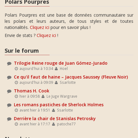
Polars Pourpres
Polars Pourpres est une base de données communautaire sur
les polars et leurs auteurs, de tous styles et de toutes
nationalités.
Cliquez ici
pour en savoir plus !
Envie de stats ?
Cliquez ici
!
Sur le forum
Trilogie Reine rouge de Juan Gómez-Jurado
aujourd'hui à 10:34
Hoel
Ce qu'il faut de haine – Jacques Saussey (Fleuve Noir)
aujourd'hui à 09:09
Ssarlotte
Thomas H. Cook
hier à 09:58
Le Juge Wargrave
Les romans pastiches de Sherlock Holmes
avant hier à 19:51
Ssarlotte
Derrière la chair de Stanislas Petrosky
avant hier à 17:17
patoche77