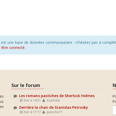
s est une base de données communautaire : n'hésitez pas à compléte
s
être connecté
.
Sur le forum
N
Les romans pastiches de Sherlock Holmes
es
P
hier à 19:51
Ssarlotte
ous
Po
en
Derrière la chair de Stanislas Petrosky
hier à 17:17
patoche77