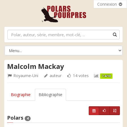
Connexion
Malcolm Mackay
Royaume-Uni
auteur
14 votes
7.4/10
Biographie
Bibliographie
Polars
4