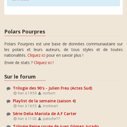
Polars Pourpres
Polars Pourpres est une base de données communautaire sur
les polars et leurs auteurs, de tous styles et de toutes
nationalités.
Cliquez ici
pour en savoir plus !
Envie de stats ?
Cliquez ici
!
Sur le forum
Trilogie des 90's - Julien Freu (Actes Sud)
hier à 19:59
norbert
Playlist de la semaine (saison 4)
hier à 16:53
Ironheart
Série Delia Mariola de A.F Carter
hier à 11:02
patoche77
Trilogie Reine rouge de Juan Gómez-Jurado