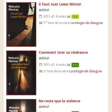
Il faut tuer Lewis Winter
auteur
2013
8 votes
7/10
er
1
livre de la série
La trilogie de Glasgow
Comment tirer sa révérence
auteur
2013
4 votes
8/10
e
2
livre de la série
La trilogie de Glasgow
Ne reste que la violence
auteur