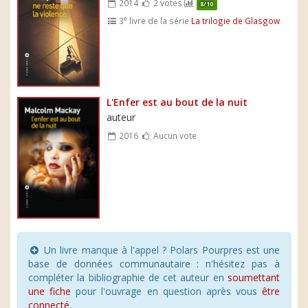
2014
2 votes
8/10
e
3
livre de la série
La trilogie de Glasgow
L'Enfer est au bout de la nuit
auteur
2016
Aucun vote
Un livre manque à l'appel ? Polars Pourpres est une
base de données communautaire : n'hésitez pas à
compléter la bibliographie de cet auteur en
soumettant
une fiche
pour l'ouvrage en question après vous
être
connecté
.