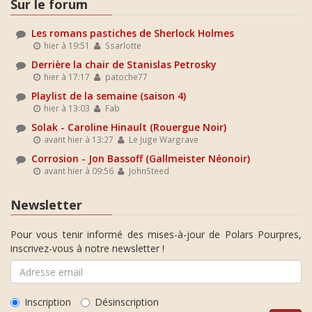
Sur le forum
Les romans pastiches de Sherlock Holmes
hier à 19:51
Ssarlotte
Derrière la chair de Stanislas Petrosky
hier à 17:17
patoche77
Playlist de la semaine (saison 4)
hier à 13:03
Fab
Solak - Caroline Hinault (Rouergue Noir)
avant hier à 13:27
Le Juge Wargrave
Corrosion - Jon Bassoff (Gallmeister Néonoir)
avant hier à 09:56
JohnSteed
Newsletter
Pour vous tenir informé des mises-à-jour de Polars Pourpres,
inscrivez-vous à notre newsletter !
Inscription
Désinscription