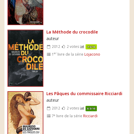
La Méthode du crocodile
auteur
2012
2 votes
7.5/10
er
1
livre de la série
Lojacono
Les Pâques du commissaire Ricciardi
auteur
2012
2 votes
8.5/10
e
7
livre de la série
Ricciardi