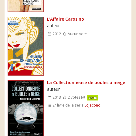
L'Affaire Carosino
auteur
2012
Aucun vote
La Collectionneuse de boules à neige
auteur
2013
2 votes
7.5/10
e
2
livre de la série
Lojacono