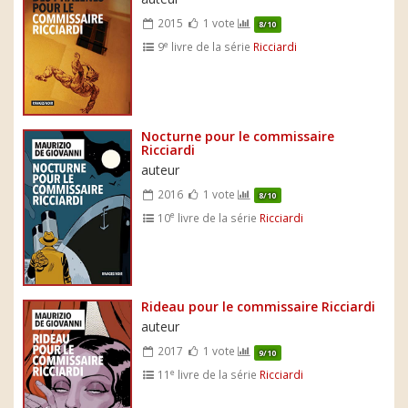
2015
1 vote
8/10
e
9
livre de la série
Ricciardi
Nocturne pour le commissaire
Ricciardi
auteur
2016
1 vote
8/10
e
10
livre de la série
Ricciardi
Rideau pour le commissaire Ricciardi
auteur
2017
1 vote
9/10
e
11
livre de la série
Ricciardi