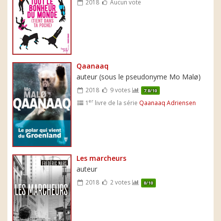
2018
Aucun vote
Qaanaaq
auteur (sous le pseudonyme Mo Malø)
2018
9 votes
7.8/10
er
1
livre de la série
Qaanaaq Adriensen
Les marcheurs
auteur
2018
2 votes
8/10