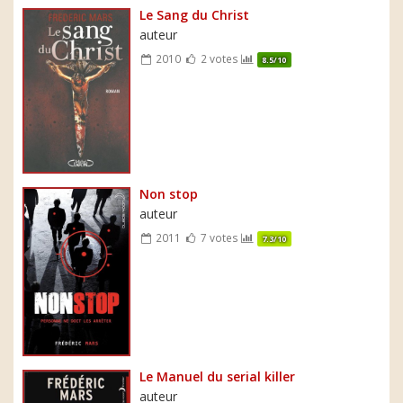
Le Sang du Christ
auteur
2010
2 votes
8.5/10
Non stop
auteur
2011
7 votes
7.3/10
Le Manuel du serial killer
auteur