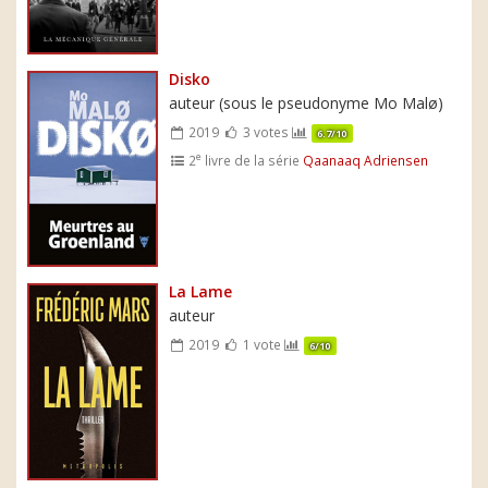
Disko
auteur (sous le pseudonyme Mo Malø)
2019
3 votes
6.7/10
e
2
livre de la série
Qaanaaq Adriensen
La Lame
auteur
2019
1 vote
6/10