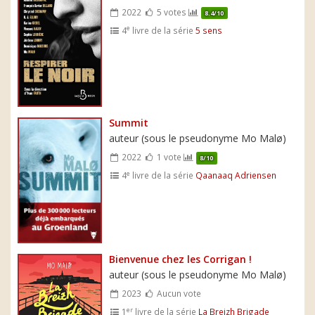
2022
5 votes
8.4/10
e
4
livre de la série
5 sens
Summit
auteur (sous le pseudonyme Mo Malø)
2022
1 vote
8/10
e
4
livre de la série
Qaanaaq Adriensen
Bienvenue chez les Corrigan !
auteur (sous le pseudonyme Mo Malø)
2023
Aucun vote
er
1
livre de la série
La Breizh Brigade