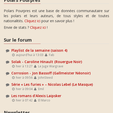
Polars Pourpres est une base de données communautaire sur
les polars et leurs auteurs, de tous styles et de toutes
nationalités.
Cliquez ici
pour en savoir plus !
Envie de stats ?
Cliquez ici
!
Sur le forum
Playlist de la semaine (saison 4)
aujourd'hui à 13:03
Fab
Solak - Caroline Hinault (Rouergue Noir)
hier à 13:27
Le Juge Wargrave
Corrosion - Jon Bassoff (Gallmeister Néonoir)
hier à 09:56
JohnSteed
Série « Les furies » – Nicolas Lebel (Le Masque)
hier à 09:04
Emil
Les romans d'Alexis Laipsker
hier à 07:42
El Marco
Newsletter