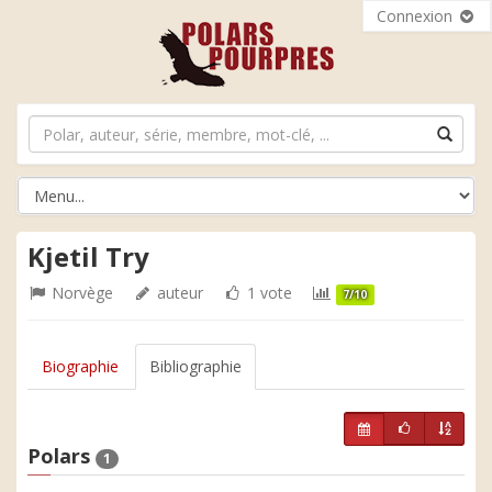
Connexion
Kjetil Try
Norvège
auteur
1 vote
7/10
Biographie
Bibliographie
Polars
1