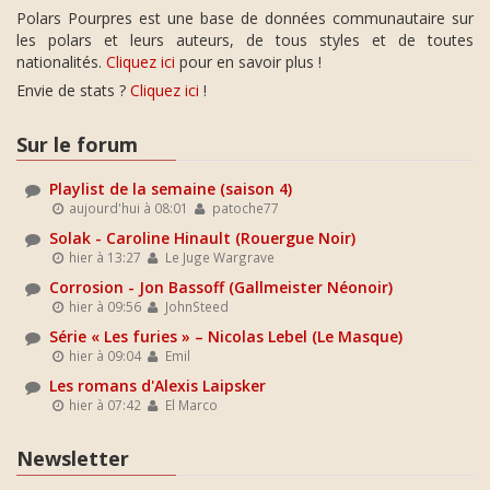
Polars Pourpres est une base de données communautaire sur
les polars et leurs auteurs, de tous styles et de toutes
nationalités.
Cliquez ici
pour en savoir plus !
Envie de stats ?
Cliquez ici
!
Sur le forum
Playlist de la semaine (saison 4)
aujourd'hui à 08:01
patoche77
Solak - Caroline Hinault (Rouergue Noir)
hier à 13:27
Le Juge Wargrave
Corrosion - Jon Bassoff (Gallmeister Néonoir)
hier à 09:56
JohnSteed
Série « Les furies » – Nicolas Lebel (Le Masque)
hier à 09:04
Emil
Les romans d'Alexis Laipsker
hier à 07:42
El Marco
Newsletter