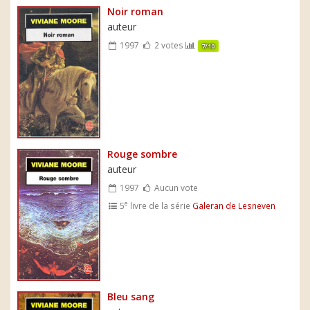
Noir roman
auteur
1997
2 votes
7/10
Rouge sombre
auteur
1997
Aucun vote
e
5
livre de la série
Galeran de Lesneven
Bleu sang