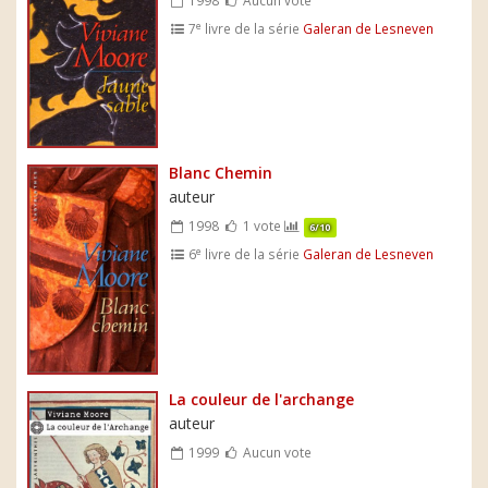
1998
Aucun vote
e
7
livre de la série
Galeran de Lesneven
Blanc Chemin
auteur
1998
1 vote
6/10
e
6
livre de la série
Galeran de Lesneven
La couleur de l'archange
auteur
1999
Aucun vote