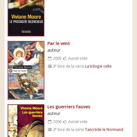
Par le vent
auteur
2005
Aucun vote
e
3
livre de la série
La trilogie celte
Les guerriers fauves
auteur
2006
Aucun vote
e
2
livre de la série
Tancrède le Normand