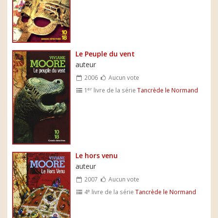
Le Peuple du vent
auteur
2006
Aucun vote
er
1
livre de la série
Tancrède le Normand
Le hors venu
auteur
2007
Aucun vote
e
4
livre de la série
Tancrède le Normand