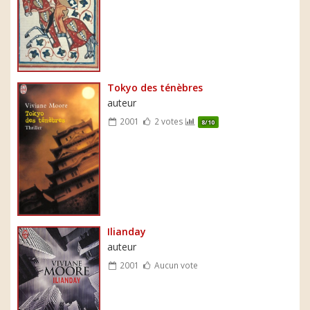
Tokyo des ténèbres
auteur
2001
2 votes
8/10
Ilianday
auteur
2001
Aucun vote