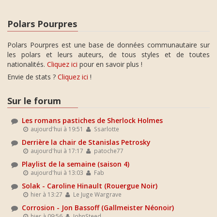
Polars Pourpres
Polars Pourpres est une base de données communautaire sur
les polars et leurs auteurs, de tous styles et de toutes
nationalités.
Cliquez ici
pour en savoir plus !
Envie de stats ?
Cliquez ici
!
Sur le forum
Les romans pastiches de Sherlock Holmes
aujourd'hui à 19:51
Ssarlotte
Derrière la chair de Stanislas Petrosky
aujourd'hui à 17:17
patoche77
Playlist de la semaine (saison 4)
aujourd'hui à 13:03
Fab
Solak - Caroline Hinault (Rouergue Noir)
hier à 13:27
Le Juge Wargrave
Corrosion - Jon Bassoff (Gallmeister Néonoir)
hier à 09:56
JohnSteed