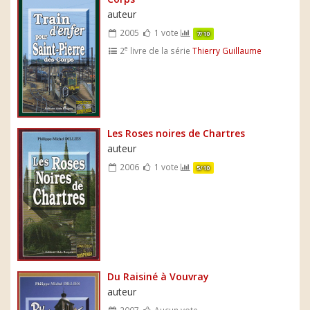
auteur
2005
1 vote
7/10
e
2
livre de la série
Thierry Guillaume
Les Roses noires de Chartres
auteur
2006
1 vote
5/10
Du Raisiné à Vouvray
auteur
2007
Aucun vote