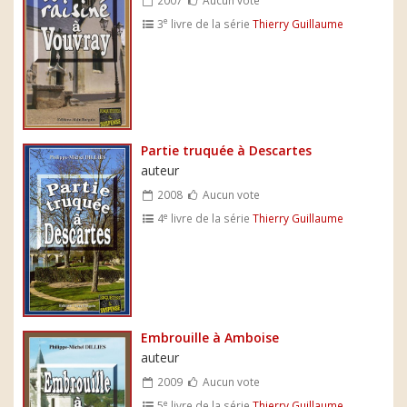
e
3
livre de la série
Thierry Guillaume
Partie truquée à Descartes
auteur
2008
Aucun vote
e
4
livre de la série
Thierry Guillaume
Embrouille à Amboise
auteur
2009
Aucun vote
e
5
livre de la série
Thierry Guillaume