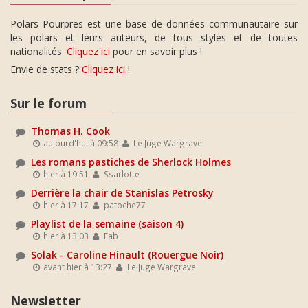
Polars Pourpres est une base de données communautaire sur
les polars et leurs auteurs, de tous styles et de toutes
nationalités.
Cliquez ici
pour en savoir plus !
Envie de stats ?
Cliquez ici
!
Sur le forum
Thomas H. Cook
aujourd'hui à 09:58
Le Juge Wargrave
Les romans pastiches de Sherlock Holmes
hier à 19:51
Ssarlotte
Derrière la chair de Stanislas Petrosky
hier à 17:17
patoche77
Playlist de la semaine (saison 4)
hier à 13:03
Fab
Solak - Caroline Hinault (Rouergue Noir)
avant hier à 13:27
Le Juge Wargrave
Newsletter