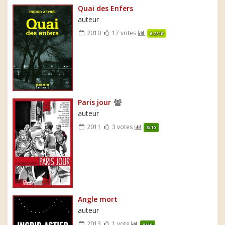
Quai des Enfers
auteur
2010
17 votes
6.2/10
Paris jour
auteur
2011
3 votes
8/10
Angle mort
auteur
2013
1 vote
8/10