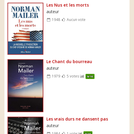
Les Nus et les morts
auteur
1948
Aucun vote
Le Chant du bourreau
auteur
1979
5 votes
9/10
Les vrais durs ne dansent pas
auteur
1984
1 vote
9/10