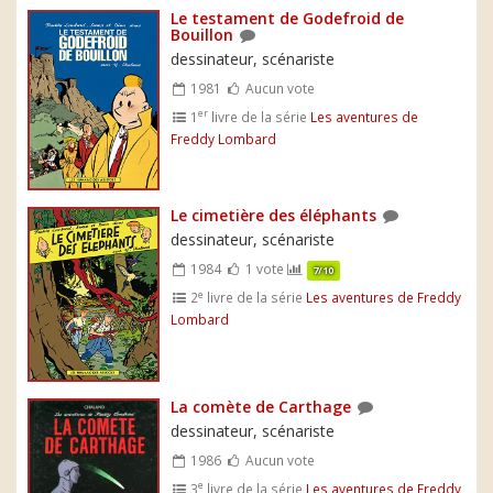
Le testament de Godefroid de
Bouillon
dessinateur, scénariste
1981
Aucun vote
er
1
livre de la série
Les aventures de
Freddy Lombard
Le cimetière des éléphants
dessinateur, scénariste
1984
1 vote
7/10
e
2
livre de la série
Les aventures de Freddy
Lombard
La comète de Carthage
dessinateur, scénariste
1986
Aucun vote
e
3
livre de la série
Les aventures de Freddy