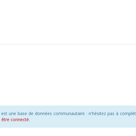
s est une base de données communautaire : n'hésitez pas à compléte
s
être connecté
.