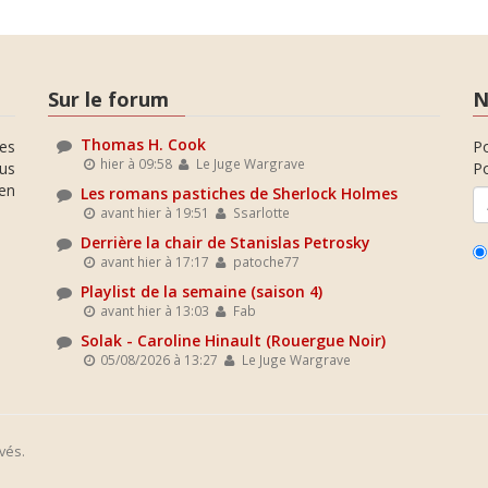
Sur le forum
N
Thomas H. Cook
es
P
hier à 09:58
Le Juge Wargrave
ous
Po
en
Les romans pastiches de Sherlock Holmes
avant hier à 19:51
Ssarlotte
Derrière la chair de Stanislas Petrosky
avant hier à 17:17
patoche77
Playlist de la semaine (saison 4)
avant hier à 13:03
Fab
Solak - Caroline Hinault (Rouergue Noir)
05/08/2026 à 13:27
Le Juge Wargrave
vés.