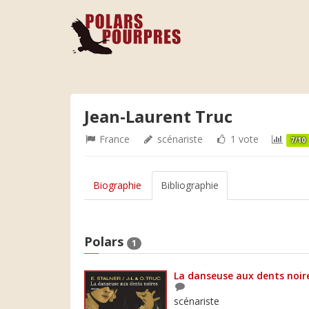
Jean-Laurent Truc
France
scénariste
1 vote
7/10
Biographie
Bibliographie
Polars
1
La danseuse aux dents noir
scénariste