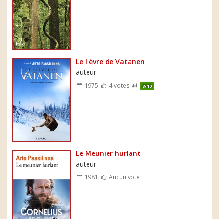
Le lièvre de Vatanen
auteur
1975
4 votes
8/10
Le Meunier hurlant
auteur
1981
Aucun vote