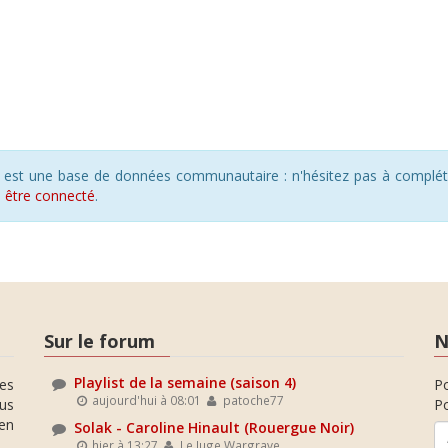
s est une base de données communautaire : n'hésitez pas à compléte
s
être connecté
.
Sur le forum
N
Playlist de la semaine (saison 4)
es
P
aujourd'hui à 08:01
patoche77
ous
Po
en
Solak - Caroline Hinault (Rouergue Noir)
hier à 13:27
Le Juge Wargrave