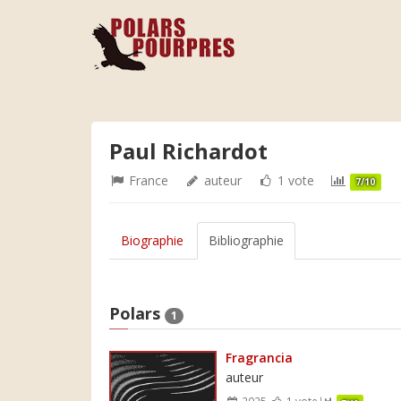
Paul Richardot
France
auteur
1 vote
7/10
Biographie
Bibliographie
Polars
1
Fragrancia
auteur
2025
1 vote