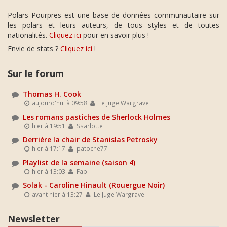
Polars Pourpres est une base de données communautaire sur
les polars et leurs auteurs, de tous styles et de toutes
nationalités.
Cliquez ici
pour en savoir plus !
Envie de stats ?
Cliquez ici
!
Sur le forum
Thomas H. Cook
aujourd'hui à 09:58
Le Juge Wargrave
Les romans pastiches de Sherlock Holmes
hier à 19:51
Ssarlotte
Derrière la chair de Stanislas Petrosky
hier à 17:17
patoche77
Playlist de la semaine (saison 4)
hier à 13:03
Fab
Solak - Caroline Hinault (Rouergue Noir)
avant hier à 13:27
Le Juge Wargrave
Newsletter