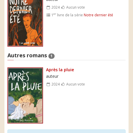
2024
Aucun vote
er
1
livre de la série
Notre dernier été
Autres romans
1
Après la pluie
auteur
2024
Aucun vote