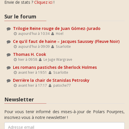
Envie de stats ?
Cliquez ici
!
Sur le forum
Trilogie Reine rouge de Juan Gómez-Jurado
aujourd'hui à 10:34
Hoel
Ce qu'il faut de haine – Jacques Saussey (Fleuve Noir)
aujourd'hui à 09:09
Ssarlotte
Thomas H. Cook
hier à 09:58
Le Juge Wargrave
Les romans pastiches de Sherlock Holmes
avant hier à 19:51
Ssarlotte
Derrière la chair de Stanislas Petrosky
avant hier à 17:17
patoche77
Newsletter
Pour vous tenir informé des mises-à-jour de Polars Pourpres,
inscrivez-vous à notre newsletter !