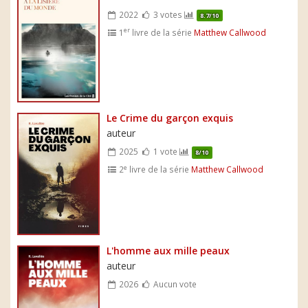
2022
3 votes
8.7/10
er
1
livre de la série
Matthew Callwood
Le Crime du garçon exquis
auteur
2025
1 vote
8/10
e
2
livre de la série
Matthew Callwood
L'homme aux mille peaux
auteur
2026
Aucun vote