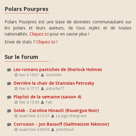
Polars Pourpres
Polars Pourpres est une base de données communautaire sur
les polars et leurs auteurs, de tous styles et de toutes
nationalités.
Cliquez ici
pour en savoir plus !
Envie de stats ?
Cliquez ici
!
Sur le forum
Les romans pastiches de Sherlock Holmes
hier à 19:51
Ssarlotte
Derrière la chair de Stanislas Petrosky
hier à 17:17
patoche77
Playlist de la semaine (saison 4)
hier à 13:03
Fab
Solak - Caroline Hinault (Rouergue Noir)
avant hier à 13:27
Le Juge Wargrave
Corrosion - Jon Bassoff (Gallmeister Néonoir)
avant hier à 09:56
JohnSteed