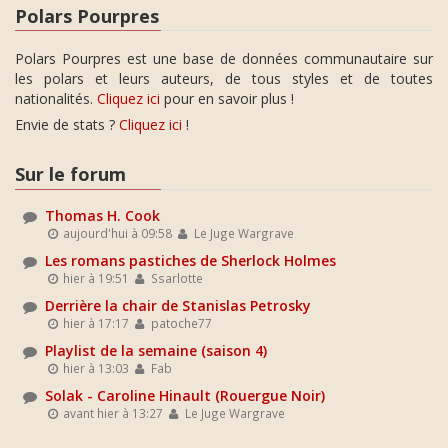
Polars Pourpres
Polars Pourpres est une base de données communautaire sur
les polars et leurs auteurs, de tous styles et de toutes
nationalités.
Cliquez ici
pour en savoir plus !
Envie de stats ?
Cliquez ici
!
Sur le forum
Thomas H. Cook
aujourd'hui à 09:58
Le Juge Wargrave
Les romans pastiches de Sherlock Holmes
hier à 19:51
Ssarlotte
Derrière la chair de Stanislas Petrosky
hier à 17:17
patoche77
Playlist de la semaine (saison 4)
hier à 13:03
Fab
Solak - Caroline Hinault (Rouergue Noir)
avant hier à 13:27
Le Juge Wargrave