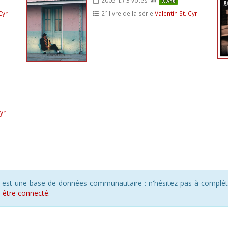
7.7/10
e
Cyr
2
livre de la série
Valentin St. Cyr
Cyr
s est une base de données communautaire : n'hésitez pas à compléte
s
être connecté
.