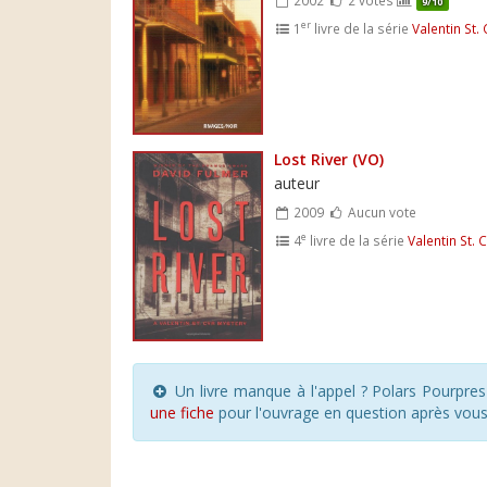
9/10
er
1
livre de la série
Valentin St. 
Lost River (VO)
auteur
2009
Aucun vote
e
4
livre de la série
Valentin St. 
Un livre manque à l'appel ? Polars Pourpre
une fiche
pour l'ouvrage en question après vou