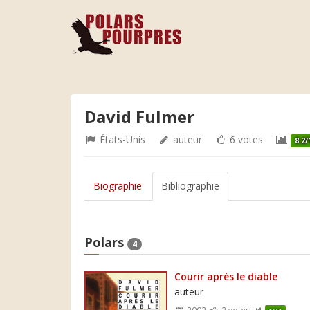
David Fulmer
États-Unis
auteur
6 votes
8.2/
Biographie
Bibliographie
Polars
4
Courir après le diable
auteur
2002
2 votes