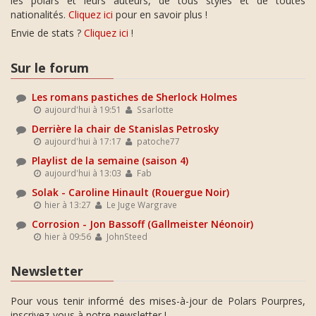
les polars et leurs auteurs, de tous styles et de toutes
nationalités.
Cliquez ici
pour en savoir plus !
Envie de stats ?
Cliquez ici
!
Sur le forum
Les romans pastiches de Sherlock Holmes
aujourd'hui à 19:51
Ssarlotte
Derrière la chair de Stanislas Petrosky
aujourd'hui à 17:17
patoche77
Playlist de la semaine (saison 4)
aujourd'hui à 13:03
Fab
Solak - Caroline Hinault (Rouergue Noir)
hier à 13:27
Le Juge Wargrave
Corrosion - Jon Bassoff (Gallmeister Néonoir)
hier à 09:56
JohnSteed
Newsletter
Pour vous tenir informé des mises-à-jour de Polars Pourpres,
inscrivez-vous à notre newsletter !