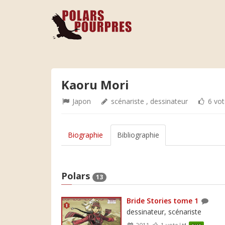
Kaoru Mori
Japon
scénariste , dessinateur
6 vot
Biographie
Bibliographie
Polars
13
Bride Stories tome 1
dessinateur, scénariste
2011
1 vote