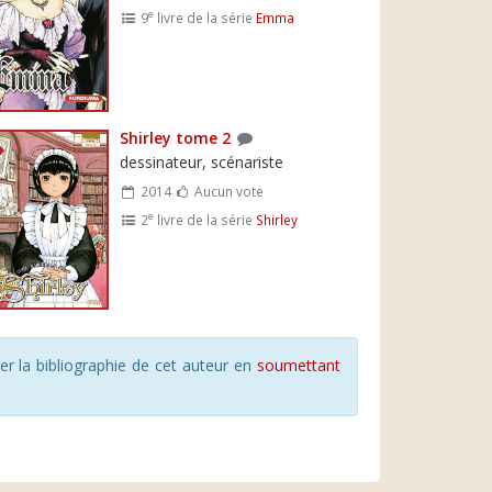
e
9
livre de la série
Emma
Shirley tome 2
dessinateur, scénariste
2014
Aucun vote
e
2
livre de la série
Shirley
r la bibliographie de cet auteur en
soumettant