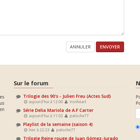
ANNULER
Sur le forum
N
Trilogie des 90's - Julien Freu (Actes Sud)
es
P
aujourd'hui à 12:00
Ironheart
ous
Po
en
Série Delia Mariola de A.F Carter
aujourd'hui à 11:02
patoche77
Playlist de la semaine (saison 4)
hier à 22:23
patoche77
Trilogie Reine rouge de Juan Gómez-Jurado