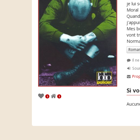
je lui 
Moral c
Quand 
j'appui
Mes bo
vont t
Normal
Roman
Il n
Soum
Prop
Si vo
1
1
Aucune