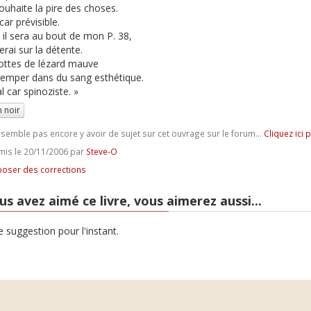
souhaite la pire des choses.
ar prévisible.
il sera au bout de mon P. 38,
erai sur la détente.
ttes de lézard mauve
remper dans du sang esthétique.
 car spinoziste. »
 noir
e semble pas encore y avoir de sujet sur cet ouvrage sur le forum...
Cliquez ici 
is le 20/11/2006 par
Steve-O
oser des corrections
us avez aimé ce livre, vous aimerez aussi...
 suggestion pour l'instant.