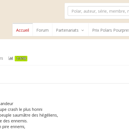
Accueil
Forum
Partenariats
Prix Polars Pourpre
es
7.1/10
andeur
upe crash le plus honni
 peuple saumâtre des hégéliens,
ue des ennemis.
 pire ennemi,