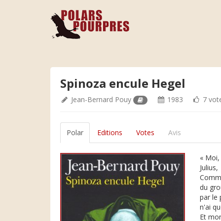
Spinoza encule Hegel
Jean-Bernard Pouy
1983
7 vot
Polar
Editions
Votes
Avis
« Moi,
Julius,
Comm
du gro
par le
n'ai q
Et mon