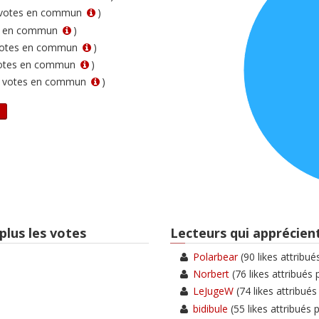
4 votes en commun
)
es en commun
)
 votes en commun
)
votes en commun
)
7 votes en commun
)
plus les votes
Lecteurs qui apprécient
Polarbear
(90 likes attribué
Norbert
(76 likes attribués 
LeJugeW
(74 likes attribués
bidibule
(55 likes attribués 