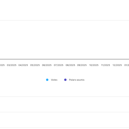
2025
03/2025
04/2025
05/2025
06/2025
07/2025
08/2025
09/2025
10/2025
11/2025
12/2025
01/
Votes
Polars soumis