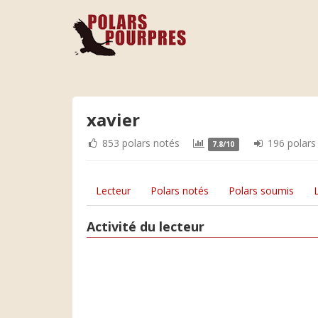
xavier
853 polars notés
196 polars
7.8/10
Lecteur
Polars notés
Polars soumis
Activité du lecteur