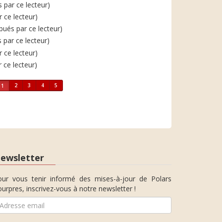
s par ce lecteur)
r ce lecteur)
ibués par ce lecteur)
s par ce lecteur)
r ce lecteur)
r ce lecteur)
2
3
4
5
1
ewsletter
our vous tenir informé des mises-à-jour de Polars
urpres, inscrivez-vous à notre newsletter !