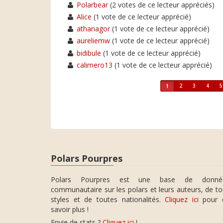
Polarbear
(2 votes de ce lecteur appréciés)
Alice
(1 vote de ce lecteur apprécié)
athanagor
(1 vote de ce lecteur apprécié)
aureliemw
(1 vote de ce lecteur apprécié)
bidibule
(1 vote de ce lecteur apprécié)
calimero13
(1 vote de ce lecteur apprécié)
2
3
4
5
1
Polars Pourpres
Polars Pourpres est une base de donné
communautaire sur les polars et leurs auteurs, de t
styles et de toutes nationalités.
Cliquez ici
pour 
savoir plus !
Envie de stats ?
Cliquez ici
!