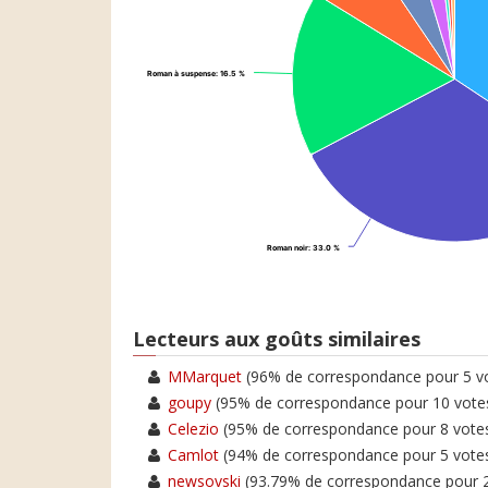
Roman à suspense
Roman à suspense
: 16.5 %
: 16.5 %
Roman noir
Roman noir
: 33.0 %
: 33.0 %
Lecteurs aux goûts similaires
MMarquet
(96% de correspondance pour 5 
goupy
(95% de correspondance pour 10 vo
Celezio
(95% de correspondance pour 8 vo
Camlot
(94% de correspondance pour 5 vo
newsovski
(93.79% de correspondance pour