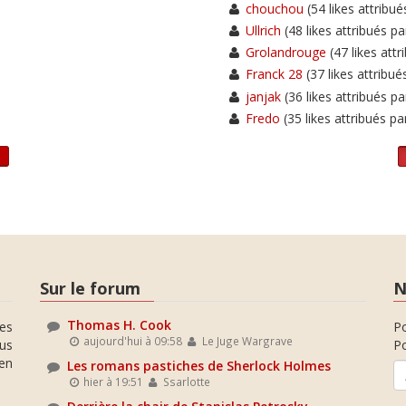
chouchou
(54 likes attribué
Ullrich
(48 likes attribués pa
Grolandrouge
(47 likes attr
Franck 28
(37 likes attribué
janjak
(36 likes attribués pa
Fredo
(35 likes attribués pa
Sur le forum
N
Thomas H. Cook
es
P
aujourd'hui à 09:58
Le Juge Wargrave
ous
Po
en
Les romans pastiches de Sherlock Holmes
hier à 19:51
Ssarlotte