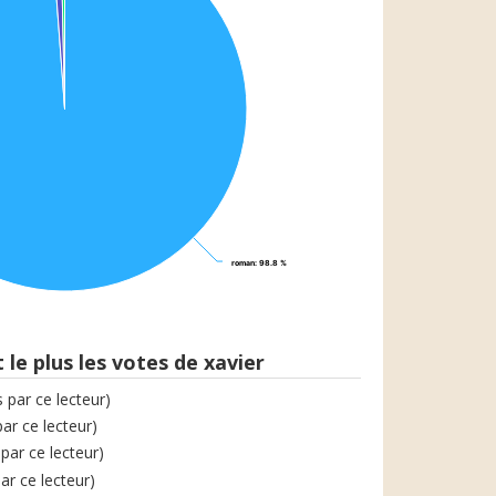
roman
roman
: 98.8 %
: 98.8 %
 le plus les votes de xavier
s par ce lecteur)
par ce lecteur)
 par ce lecteur)
par ce lecteur)