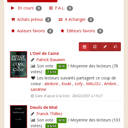
En cours
P.A.L.
0
0
Achats prévus
A échanger
2
0
Auteurs favoris
Editeurs favoris
0
0
L'Oeil de Caine
Patrick Bauwen
Son vote :
/ Moyenne des lecteurs (78
9/10
votes) :
7.5/10
Les lecteurs suivants partagent ce coup de
coeur :
aledore
,
itsuki
,
sofy
,
MALOU
,
Ambre
,
sandrine
Date d'ajout à la liste : 28/02/2007 à 19:27
Deuils de Miel
Franck Thilliez
Son vote :
/ Moyenne des lecteurs (103
9/10
votes) :
8.6/10