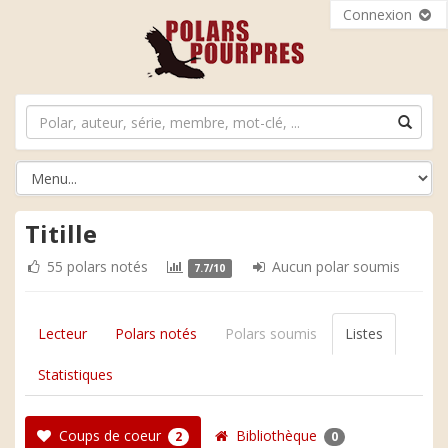
Connexion
Titille
55 polars notés
Aucun polar soumis
7.7/10
Lecteur
Polars notés
Polars soumis
Listes
Statistiques
Coups de coeur
Bibliothèque
2
0