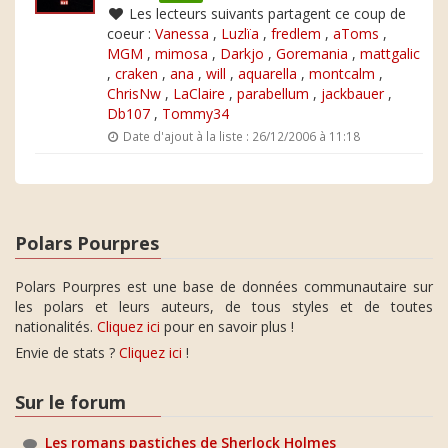
Les lecteurs suivants partagent ce coup de
coeur :
Vanessa
,
Luzlïa
,
fredlem
,
aToms
,
MGM
,
mimosa
,
Darkjo
,
Goremania
,
mattgalic
,
craken
,
ana
,
will
,
aquarella
,
montcalm
,
ChrisNw
,
LaClaire
,
parabellum
,
jackbauer
,
Db107
,
Tommy34
Date d'ajout à la liste : 26/12/2006 à 11:18
Polars Pourpres
Polars Pourpres est une base de données communautaire sur
les polars et leurs auteurs, de tous styles et de toutes
nationalités.
Cliquez ici
pour en savoir plus !
Envie de stats ?
Cliquez ici
!
Sur le forum
Les romans pastiches de Sherlock Holmes