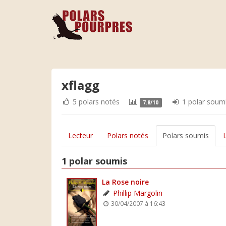
xflagg
5 polars notés
1 polar soum
7.8/10
Lecteur
Polars notés
Polars soumis
1 polar soumis
La Rose noire
Phillip Margolin
30/04/2007 à 16:43