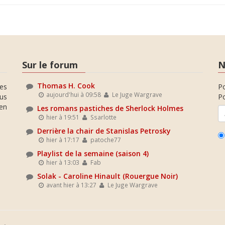
Sur le forum
N
Thomas H. Cook
es
P
aujourd'hui à 09:58
Le Juge Wargrave
ous
Po
en
Les romans pastiches de Sherlock Holmes
hier à 19:51
Ssarlotte
Derrière la chair de Stanislas Petrosky
hier à 17:17
patoche77
Playlist de la semaine (saison 4)
hier à 13:03
Fab
Solak - Caroline Hinault (Rouergue Noir)
avant hier à 13:27
Le Juge Wargrave