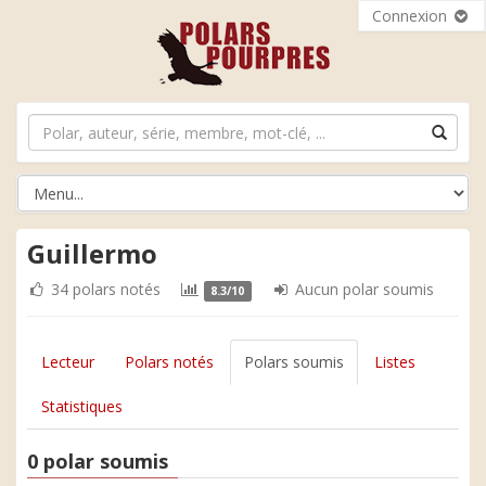
Connexion
Guillermo
34 polars notés
Aucun polar soumis
8.3/10
Lecteur
Polars notés
Polars soumis
Listes
Statistiques
0 polar soumis