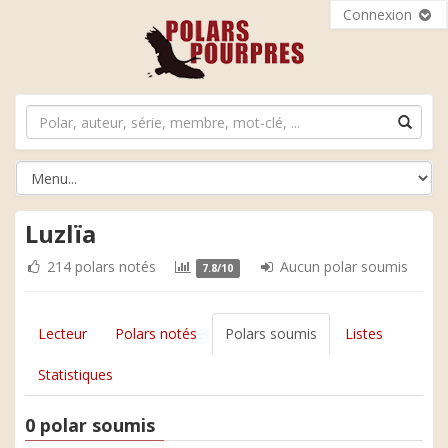
Connexion
Luzlïa
214 polars notés
Aucun polar soumis
7.8/10
Lecteur
Polars notés
Polars soumis
Listes
Statistiques
0 polar soumis