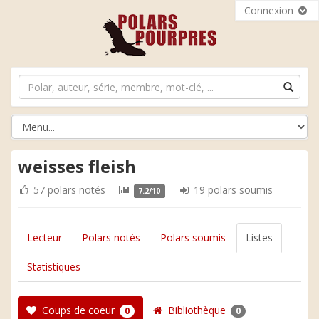
Connexion
weisses fleish
57 polars notés
19 polars soumis
7.2/10
Lecteur
Polars notés
Polars soumis
Listes
Statistiques
Coups de coeur
Bibliothèque
0
0