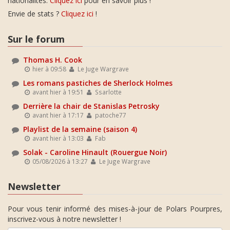
nationalités.
Cliquez ici
pour en savoir plus !
Envie de stats ?
Cliquez ici
!
Sur le forum
Thomas H. Cook
hier à 09:58
Le Juge Wargrave
Les romans pastiches de Sherlock Holmes
avant hier à 19:51
Ssarlotte
Derrière la chair de Stanislas Petrosky
avant hier à 17:17
patoche77
Playlist de la semaine (saison 4)
avant hier à 13:03
Fab
Solak - Caroline Hinault (Rouergue Noir)
05/08/2026 à 13:27
Le Juge Wargrave
Newsletter
Pour vous tenir informé des mises-à-jour de Polars Pourpres,
inscrivez-vous à notre newsletter !