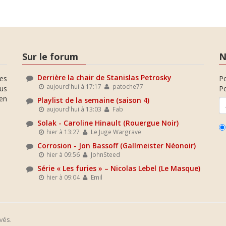
Sur le forum
N
Derrière la chair de Stanislas Petrosky
es
P
aujourd'hui à 17:17
patoche77
ous
Po
en
Playlist de la semaine (saison 4)
aujourd'hui à 13:03
Fab
Solak - Caroline Hinault (Rouergue Noir)
hier à 13:27
Le Juge Wargrave
Corrosion - Jon Bassoff (Gallmeister Néonoir)
hier à 09:56
JohnSteed
Série « Les furies » – Nicolas Lebel (Le Masque)
hier à 09:04
Emil
vés.