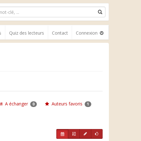
s
Quiz des lecteurs
Contact
Connexion
A échanger
Auteurs favoris
0
1