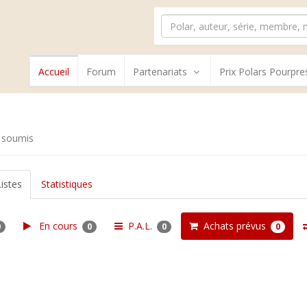
Accueil
Forum
Partenariats
Prix Polars Pourpre
 soumis
Listes
Statistiques
En cours
P.A.L.
Achats prévus
0
0
0
0