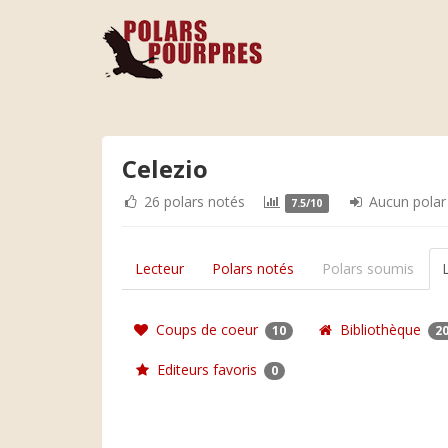
Celezio
26 polars notés
Aucun polar
7.5/10
Lecteur
Polars notés
Polars soumis
Coups de coeur
Bibliothèque
10
2
Editeurs favoris
0