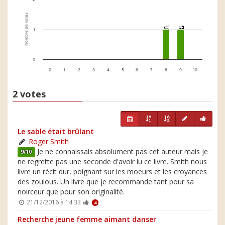
Nombre de votes
1
1
1
1
1
0
0
1
2
3
4
5
6
7
8
9
10
2 votes
Le sable était brûlant
Roger Smith
Je ne connaissais absolument pas cet auteur mais je
9/10
ne regrette pas une seconde d'avoir lu ce livre. Smith nous
livre un récit dur, poignant sur les moeurs et les croyances
des zoulous. Un livre que je recommande tant pour sa
noirceur que pour son originalité.
21/12/2016 à 14:33
4
Recherche jeune femme aimant danser