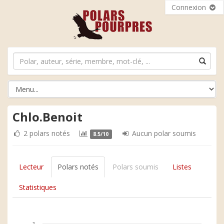
Connexion
Chlo.Benoit
2 polars notés
Aucun polar soumis
8.5/10
Lecteur
Polars notés
Polars soumis
Listes
Statistiques
2