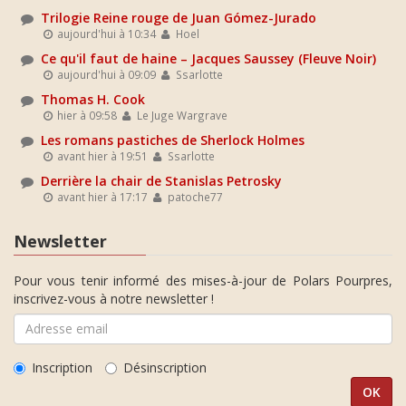
Trilogie Reine rouge de Juan Gómez-Jurado
aujourd'hui à 10:34
Hoel
Ce qu'il faut de haine – Jacques Saussey (Fleuve Noir)
aujourd'hui à 09:09
Ssarlotte
Thomas H. Cook
hier à 09:58
Le Juge Wargrave
Les romans pastiches de Sherlock Holmes
avant hier à 19:51
Ssarlotte
Derrière la chair de Stanislas Petrosky
avant hier à 17:17
patoche77
Newsletter
Pour vous tenir informé des mises-à-jour de Polars Pourpres,
inscrivez-vous à notre newsletter !
Inscription
Désinscription