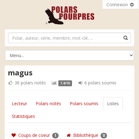
Connexion
magus
36 polars notés
6 polars soumis
7.4/10
Lecteur
Polars notés
Polars soumis
Listes
Statistiques
Coups de coeur
Bibliothèque
1
0