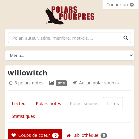
Connexion
willowitch
3 polars notés
Aucun polar soumis
9/10
Lecteur
Polars notés
Polars soumis
Listes
Statistiques
Coups de coeur
Bibliothèque
0
0