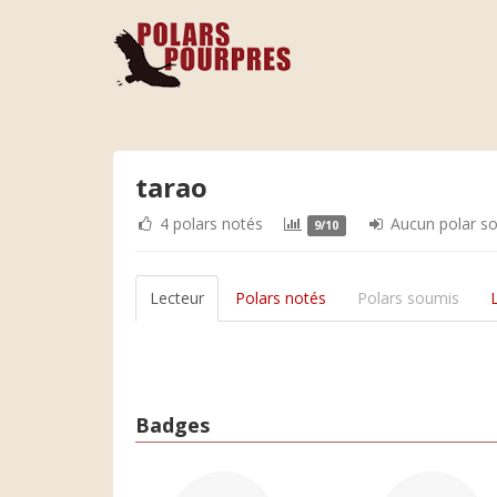
tarao
4 polars notés
Aucun polar s
9/10
Lecteur
Polars notés
Polars soumis
Badges