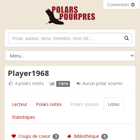
Connexion
Player1968
4 polars notés
Aucun polar soumis
7.8/10
Lecteur
Polars notés
Polars soumis
Listes
Statistiques
Coups de coeur
Bibliothèque
3
0