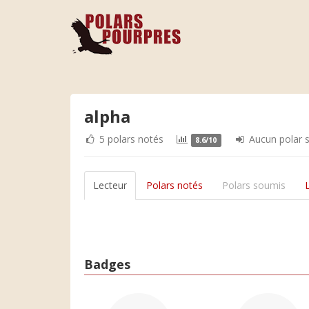
alpha
5 polars notés
Aucun polar 
8.6/10
Lecteur
Polars notés
Polars soumis
Badges