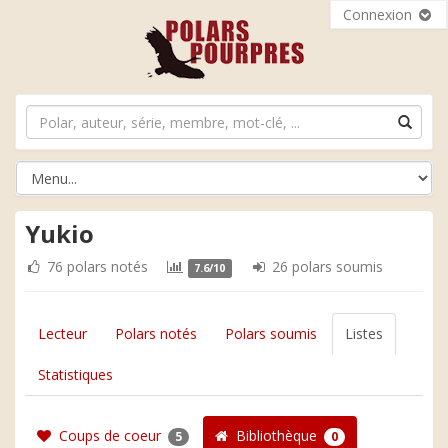
Connexion
Yukio
76 polars notés
26 polars soumis
7.6/10
Lecteur
Polars notés
Polars soumis
Listes
Statistiques
Coups de coeur
Bibliothèque
5
0