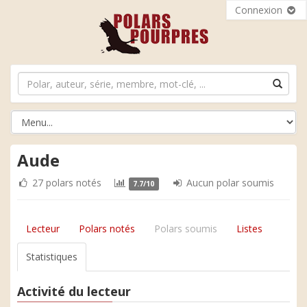
Connexion
Aude
27 polars notés
Aucun polar soumis
7.7/10
Lecteur
Polars notés
Polars soumis
Listes
Statistiques
Activité du lecteur