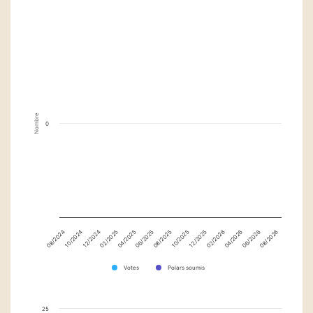
Nombre
0
12/2025
12/2024
02/2026
02/2025
04/2026
04/2025
06/2026
06/2025
08/2026
08/2025
08/2024
10/2025
10/2024
Votes
Polars soumis
25