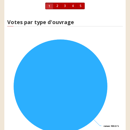
2
3
4
5
1
Votes par type d'ouvrage
roman
roman
: 100.0 %
: 100.0 %