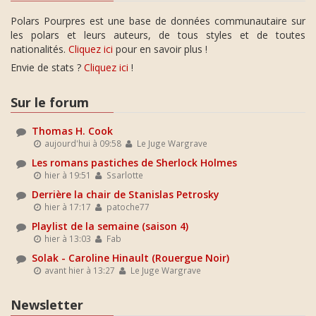
Polars Pourpres est une base de données communautaire sur
les polars et leurs auteurs, de tous styles et de toutes
nationalités.
Cliquez ici
pour en savoir plus !
Envie de stats ?
Cliquez ici
!
Sur le forum
Thomas H. Cook
aujourd'hui à 09:58
Le Juge Wargrave
Les romans pastiches de Sherlock Holmes
hier à 19:51
Ssarlotte
Derrière la chair de Stanislas Petrosky
hier à 17:17
patoche77
Playlist de la semaine (saison 4)
hier à 13:03
Fab
Solak - Caroline Hinault (Rouergue Noir)
avant hier à 13:27
Le Juge Wargrave
Newsletter