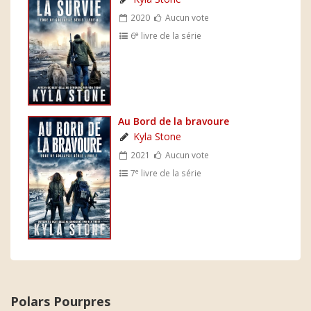
2020
Aucun vote
e
6
livre de la série
Au Bord de la bravoure
Kyla Stone
2021
Aucun vote
e
7
livre de la série
Polars Pourpres