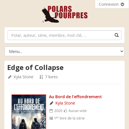
Connexion
Edge of Collapse
Kyla Stone
7 livres
Au Bord de l'effondrement
Kyla Stone
2020
Aucun vote
er
1
livre de la série