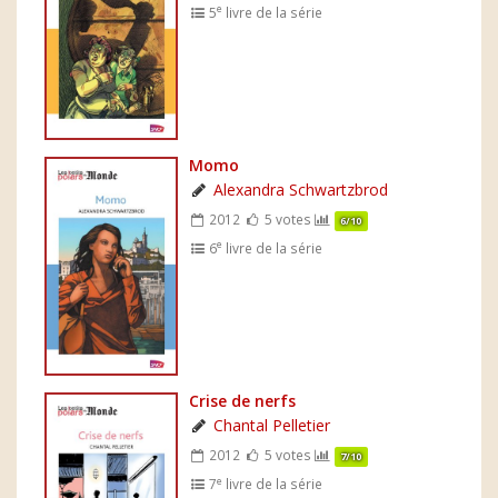
e
5
livre de la série
Momo
Alexandra Schwartzbrod
2012
5 votes
6/10
e
6
livre de la série
Crise de nerfs
Chantal Pelletier
2012
5 votes
7/10
e
7
livre de la série