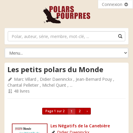
Connexion
Les petits polars du Monde
Marc Villard
,
Didier Daeninckx
,
Jean-Bernard Pouy
,
Chantal Pelletier
,
Michel Quint
, ...
48 livres
Page 1 sur 2
2
›
1
Les Négatifs de la Canebière
Didier Daeninckx