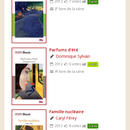
2012
7 votes
7.9/10
e
3
livre de la série
Parfums d'été
Dominique Sylvain
2012
6 votes
6.7/10
e
4
livre de la série
Famille nucléaire
Caryl Férey
2012
6 votes
7.7/10