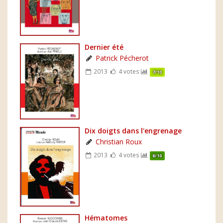
Dernier été
Patrick Pécherot
2013
4 votes
7/10
Dix doigts dans l'engrenage
Christian Roux
2013
4 votes
8/10
Hématomes