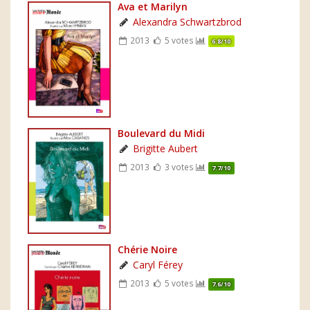
Ava et Marilyn
Alexandra Schwartzbrod
2013
5 votes
6.8/10
Boulevard du Midi
Brigitte Aubert
2013
3 votes
7.7/10
Chérie Noire
Caryl Férey
2013
5 votes
7.6/10