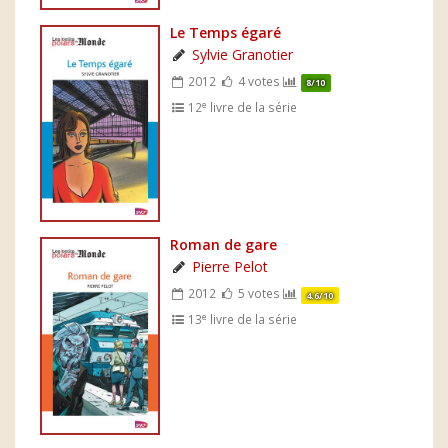
Le Temps égaré
Sylvie Granotier
2012
4 votes
8/10
e
12
livre de la série
Roman de gare
Pierre Pelot
2012
5 votes
4.6/10
e
13
livre de la série