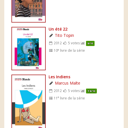
Un été 22
Tito Topin
2012
5 votes
9/10
e
10
livre de la série
Les Indiens
Marcus Malte
2012
5 votes
7.8/10
e
11
livre de la série