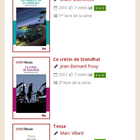
2012
7 votes
8.4/10
er
1
livre de la série
Ce crétin de Stendhal
Jean-Bernard Pouy
2012
7 votes
8.6/10
e
2
livre de la série
Tessa
Marc Villard