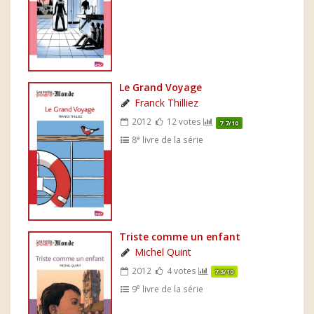
Le Grand Voyage
Franck Thilliez
2012
12 votes
7.7/10
e
8
livre de la série
Triste comme un enfant
Michel Quint
2012
4 votes
7.3/10
e
9
livre de la série