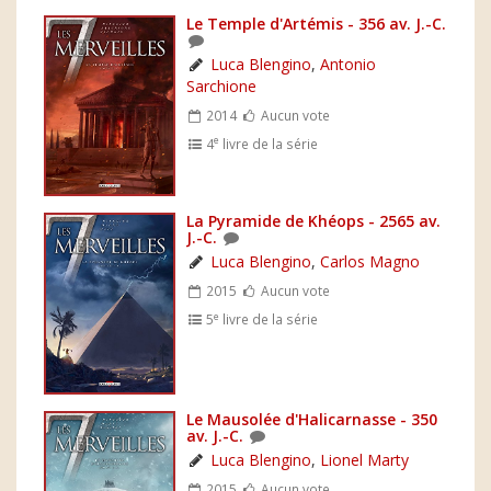
Le Temple d'Artémis - 356 av. J.-C.
Luca Blengino
,
Antonio
Sarchione
2014
Aucun vote
e
4
livre de la série
La Pyramide de Khéops - 2565 av.
J.-C.
Luca Blengino
,
Carlos Magno
2015
Aucun vote
e
5
livre de la série
Le Mausolée d'Halicarnasse - 350
av. J.-C.
Luca Blengino
,
Lionel Marty
2015
Aucun vote