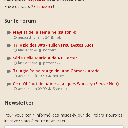
Envie de stats ?
Cliquez ici
!
Sur le forum
Playlist de la semaine (saison 4)
aujourd'hui à 10:24
Fab
Trilogie des 90's - Julien Freu (Actes Sud)
hier à 19:59
norbert
Série Delia Mariola de A.F Carter
hier à 11:02
patoche77
Trilogie Reine rouge de Juan Gómez-Jurado
avant hier à 19:59
norbert
Ce qu'il faut de haine – Jacques Saussey (Fleuve Noir)
avant hier à 09:09
Ssarlotte
Newsletter
Pour vous tenir informé des mises-à-jour de Polars Pourpres,
inscrivez-vous à notre newsletter !