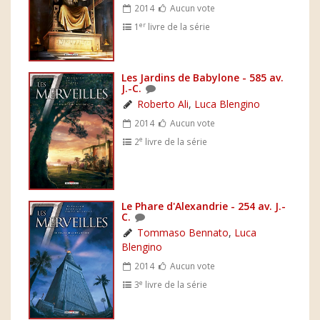
2014
Aucun vote
er
1
livre de la série
Les Jardins de Babylone - 585 av.
J.-C.
Roberto Ali
,
Luca Blengino
2014
Aucun vote
e
2
livre de la série
Le Phare d'Alexandrie - 254 av. J.-
C.
Tommaso Bennato
,
Luca
Blengino
2014
Aucun vote
e
3
livre de la série