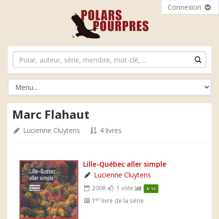
Connexion
Marc Flahaut
Lucienne Cluytens
4 livres
Lille-Québec aller simple
Lucienne Cluytens
2008
1 vote
8/10
er
1
livre de la série