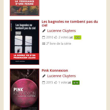
Les bagnoles ne tombent pas du
ciel
Lucienne Cluytens
2010
2 votes
7/10
e
2
livre de la série
Pink Konnexion
Lucienne Cluytens
2015
1 vote
8/10