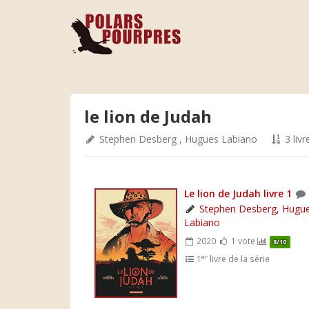
le lion de Judah
Stephen Desberg
,
Hugues Labiano
3 livr
Le lion de Judah livre 1
Stephen Desberg
,
Hugu
Labiano
2020
1 vote
8/10
er
1
livre de la série