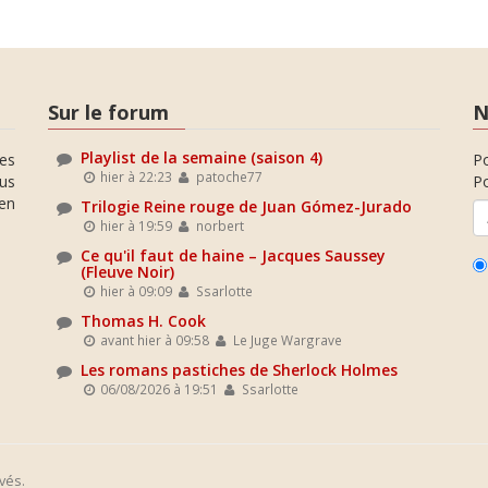
Sur le forum
N
Playlist de la semaine (saison 4)
es
P
hier à 22:23
patoche77
ous
Po
en
Trilogie Reine rouge de Juan Gómez-Jurado
hier à 19:59
norbert
Ce qu'il faut de haine – Jacques Saussey
(Fleuve Noir)
hier à 09:09
Ssarlotte
Thomas H. Cook
avant hier à 09:58
Le Juge Wargrave
Les romans pastiches de Sherlock Holmes
06/08/2026 à 19:51
Ssarlotte
vés.