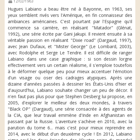
12/02/1963
Hugues Labiano a beau être né à Bayonne, en 1963, ses
yeux semblent rivés vers l'Amérique, en fin connaisseur des
ambiances américaines. C'est pourtant par l'Espagne qu'il
commence sa carrière, en réalisant "Matador" (Glénat,
1992), une série écrite par Gani Jakupi. Il revient ensuite à sa
véritable passion en réalisant "Dixie road" (Dargaud, 1997),
avec Jean Dufaux, et "Mister George" (Le Lombard, 2003),
avec Rodolphe et Serge Le Tendre. Il est difficile de ranger
Labiano dans une case graphique : si son dessin lorgne
effectivement vers un certain réalisme, il s'emploie toutefois
à le déformer quelque peu pour mieux accentuer l'émotion
d'un visage ou oser des cadrages atypiques. Après une
dizaine d'années passées à dessiner les États-Unis d'hier et
d'aujourd'hui, Labiano souhaite changer un peu de décor. Il
n'en faut pas plus pour que Stephen Desberg lui propose, en
2005, d'explorer le meilleur des deux mondes, à travers
"Black OP" (Dargaud), une série consacrée à des agents de
la CIA, que leur travail emmène d'Inde en Afghanistan en
passant par la Russie. L'aventure s'achève en 2010, avec la
parution du tome 6... mais c'est pour mieux reprendre en
2014, avec le début d'un deuxième cycle ! En 2012, Labiano