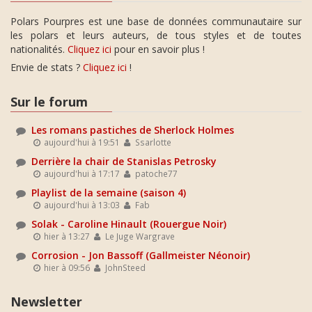
Polars Pourpres est une base de données communautaire sur
les polars et leurs auteurs, de tous styles et de toutes
nationalités.
Cliquez ici
pour en savoir plus !
Envie de stats ?
Cliquez ici
!
Sur le forum
Les romans pastiches de Sherlock Holmes
aujourd'hui à 19:51
Ssarlotte
Derrière la chair de Stanislas Petrosky
aujourd'hui à 17:17
patoche77
Playlist de la semaine (saison 4)
aujourd'hui à 13:03
Fab
Solak - Caroline Hinault (Rouergue Noir)
hier à 13:27
Le Juge Wargrave
Corrosion - Jon Bassoff (Gallmeister Néonoir)
hier à 09:56
JohnSteed
Newsletter