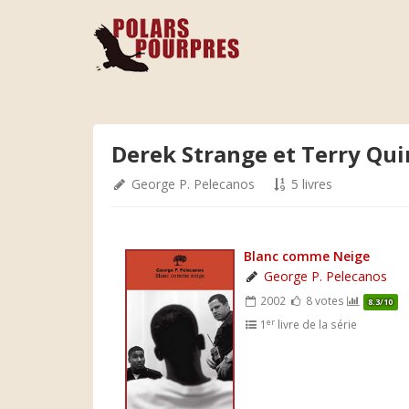
Derek Strange et Terry Qu
George P. Pelecanos
5 livres
Blanc comme Neige
George P. Pelecanos
2002
8 votes
8.3/10
er
1
livre de la série