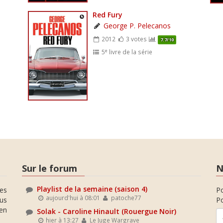
Red Fury
George P. Pelecanos
2012
3 votes
7.7/10
e
5
livre de la série
Sur le forum
N
Playlist de la semaine (saison 4)
es
P
aujourd'hui à 08:01
patoche77
ous
Po
en
Solak - Caroline Hinault (Rouergue Noir)
hier à 13:27
Le Juge Wargrave