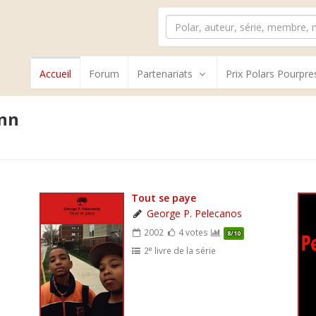
Accueil
Forum
Partenariats
Prix Polars Pourpre
inn
Tout se paye
George P. Pelecanos
2002
4 votes
8/10
e
2
livre de la série