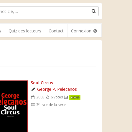
s
Quiz des lecteurs
Contact
Connexion
Soul Circus
George P. Pelecanos
2003
6 votes
6.8/10
e
3
livre de la série