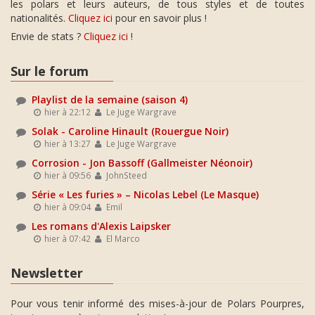
les polars et leurs auteurs, de tous styles et de toutes
nationalités.
Cliquez ici
pour en savoir plus !
Envie de stats ?
Cliquez ici
!
Sur le forum
Playlist de la semaine (saison 4)
hier à 22:12
Le Juge Wargrave
Solak - Caroline Hinault (Rouergue Noir)
hier à 13:27
Le Juge Wargrave
Corrosion - Jon Bassoff (Gallmeister Néonoir)
hier à 09:56
JohnSteed
Série « Les furies » – Nicolas Lebel (Le Masque)
hier à 09:04
Emil
Les romans d'Alexis Laipsker
hier à 07:42
El Marco
Newsletter
Pour vous tenir informé des mises-à-jour de Polars Pourpres,